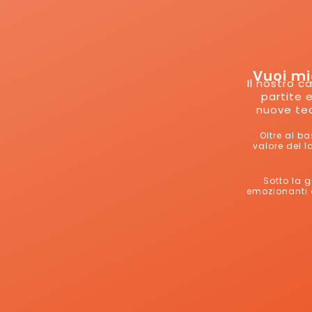
Vuoi mig
Il nostro c
partite 
nuove tecn
Oltre al b
valore del l
Sotto la g
emozionanti e