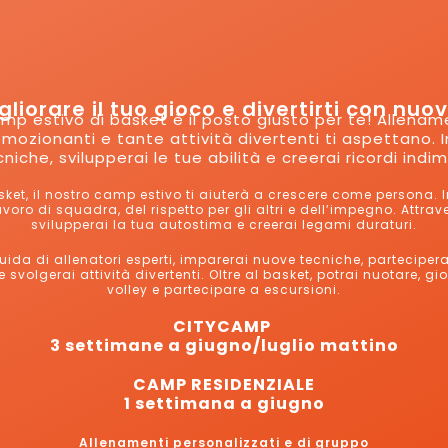
liorare il tuo gioco e divertirti con nuo
amp estivo di basket è il posto giusto per te! Allename
emozionanti e tante attività divertenti ti aspettano. 
iche, svilupperai le tue abilità e creerai ricordi indim
asket, il nostro camp estivo ti aiuterà a crescere come persona. I
avoro di squadra, del rispetto per gli altri e dell’impegno. Attrave
svilupperai la tua autostima e creerai legami duraturi.
uida di allenatori esperti, imparerai nuove tecniche, partecipera
 svolgerai attività divertenti. Oltre al basket, potrai nuotare, g
volley e partecipare a escursioni.
CITYCAMP
3 settimane a giugno/luglio mattino
CAMP RESIDENZIALE
1 settimana a giugno
Allenamenti personalizzati e di gruppo