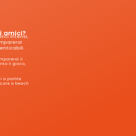
vi amici?
nti intensi,
Imparerai
enticabili.
mparerai il
rso il gioco,
i a partite
iocare a beach