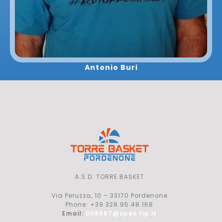
Antonio Buri
A.S.D. TORRE BASKET
Via Peruzza, 10 – 33170 Pordenone
Phone: +39 328.95.48.168
Email:
008667@spes.fip.it